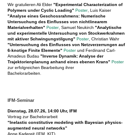
Wir gratulieren Ali Elder
"Experimental Characterization of
Polymers under Cyclic Loading"
Poster
, Luis Kaiser
"Analyse eines Geschossrahmens: Numerische
Untersuchung des Einflusses von nichtlinearem
Materialverhalten"
Poster
, Samuel Neukirch
"Analytische
und experimentelle Untersuchung von Stockwerkrahmen
mit aktiver Schwingungstilgung"
Poster
, Christian Wahr
"
Untersuchung des Einflusses von Netzverzerrungen auf
6-knotige Finite Elemente"
Poster
und Ferdinand Carl-
Amadeus Budau
"Inverse Dynamik: Analyse der
Trajektorienplanung anhand eines ebenen Krans"
Poster
zur erfolgreichen Bearbeitung ihrer
Bachelorarbeiten.
IFM-Seminar
Dienstag, 28.07.26, 14:00 Uhr, IFM
Vortrag zur Bachelorarbeit
“Inelastic constitutive modeling with Bayesian physics-
augmented neural networks”
Anne Kadereit (IFM, KIT)