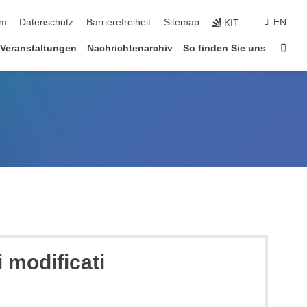
ringen
um
Datenschutz
Barrierefreiheit
Sitemap
EN
KIT
Star
Veranstaltungen
Nachrichtenarchiv
So finden Sie uns
 modificati