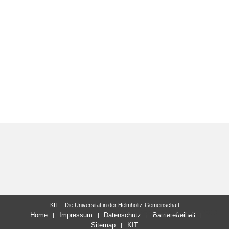
KIT – Die Universität in der Helmholtz-Gemeinschaft
letzte Änderung: 11.11.2019
Home
Impressum
Datenschutz
Barrierefreiheit
Sitemap
KIT